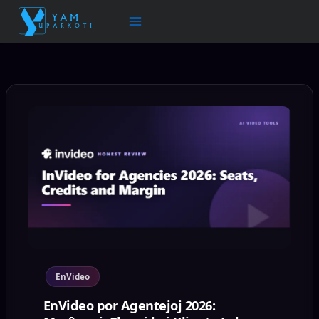
Salti
al
enhavo
EnVideo
EnVideo por Agentejoj 2026: