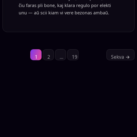
ĉiu faras pli bone, kaj klara regulo por elekti
unu — aŭ scii kiam vi vere bezonas ambaŭ.
1
2
…
19
Sekva
→