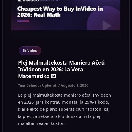
EnVideo
Plej Malmultekosta Maniero Aĉeti
InVideon en 2026: La Vera
Matematiko 💷
Yam Bahadur Upkaroti
/
Aŭgusto 1, 2026
La plej malmultekosta maniero aĉeti InVideon
en 2026. Jara kontraŭ monata, la 25%-a kodo,
kial elekto de plano superas ĉiun rabaton, kaj
la preciza sekvenco kiu donas al vi la plej
malaltan realan koston.