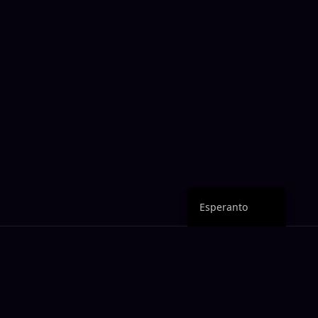
German
Chinese
Portuguese
Italian
Spanish
Japanese
French
English
Esperanto
Neniam maltrafu
interkonsenton