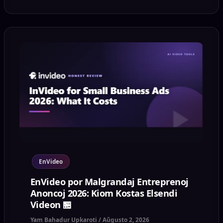
EnVideo
EnVideo por Malgrandaj Entreprenoj
Anoncoj 2026: Kiom Kostas Elsendi
Videon 🏪
Yam Bahadur Upkaroti
/
Aŭgusto 2, 2026