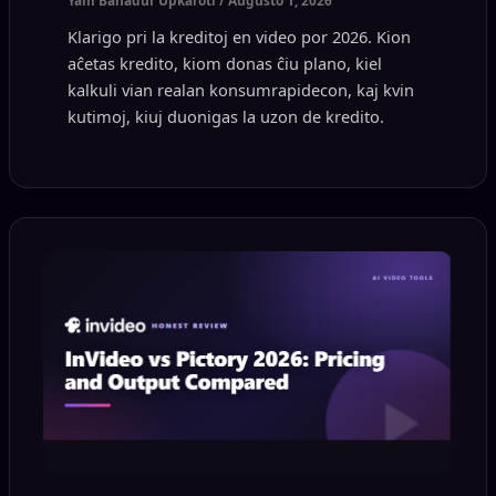
Yam Bahadur Upkaroti
/
Aŭgusto 1, 2026
Klarigo pri la kreditoj en video por 2026. Kion
aĉetas kredito, kiom donas ĉiu plano, kiel
kalkuli vian realan konsumrapidecon, kaj kvin
kutimoj, kiuj duonigas la uzon de kredito.