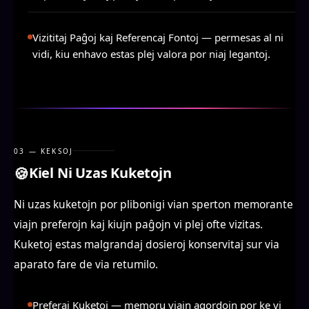
Vizititaj Paĝoj kaj Referencaj Fontoj
— permesas al ni
vidi, kiu enhavo estas plej valora por niaj legantoj.
03 — KEKSOJ
🍪
Kiel Ni Uzas Kuketojn
Ni uzas kuketojn por plibonigi vian sperton memorante
viajn preferojn kaj kiujn paĝojn vi plej ofte vizitas.
Kuketoj estas malgrandaj dosieroj konservitaj sur via
aparato fare de via retumilo.
Preferaj Kuketoj
— memoru viajn agordojn por ke vi