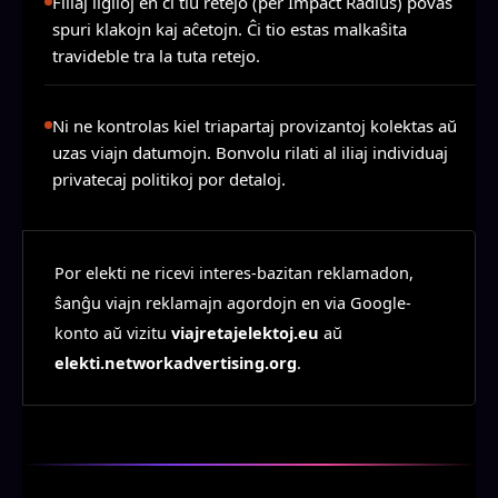
Filiaj ligiloj en ĉi tiu retejo (per Impact Radius) povas
spuri klakojn kaj aĉetojn. Ĉi tio estas malkaŝita
travideble tra la tuta retejo.
Ni ne kontrolas kiel triapartaj provizantoj kolektas aŭ
uzas viajn datumojn. Bonvolu rilati al iliaj individuaj
privatecaj politikoj por detaloj.
Por elekti ne ricevi interes-bazitan reklamadon,
ŝanĝu viajn reklamajn agordojn en via Google-
konto aŭ vizitu
viajretajelektoj.eu
aŭ
elekti.networkadvertising.org
.