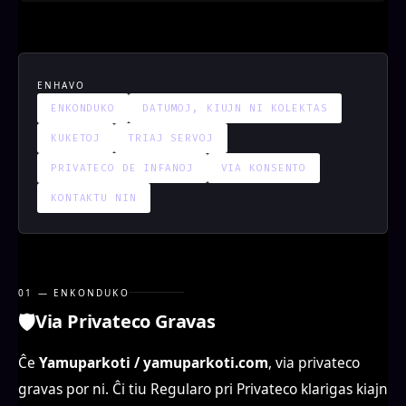
ENHAVO
ENKONDUKO
DATUMOJ, KIUJN NI KOLEKTAS
KUKETOJ
TRIAJ SERVOJ
PRIVATECO DE INFANOJ
VIA KONSENTO
KONTAKTU NIN
01 — ENKONDUKO
🛡️
Via Privateco Gravas
Ĉe
Yamuparkoti / yamuparkoti.com
, via privateco
gravas por ni. Ĉi tiu Regularo pri Privateco klarigas kiajn