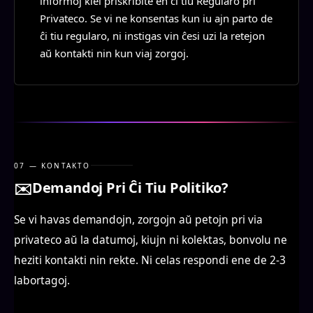
informoj kiel priskribite en ĉi tiu Regularo pri
Privateco. Se vi ne konsentas kun iu ajn parto de
ĉi tiu regularo, ni instigas vin ĉesi uzi la retejon
aŭ kontakti nin kun viaj zorgoj.
07 — KONTAKTO
✉️
Demandoj Pri Ĉi Tiu Politiko?
Se vi havas demandojn, zorgojn aŭ petojn pri via
privateco aŭ la datumoj, kiujn ni kolektas, bonvolu ne
heziti kontakti nin rekte. Ni celas respondi ene de 2-3
labortagoj.