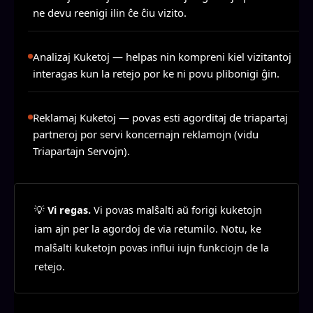
ne devu reenigi ilin ĉe ĉiu vizito.
Analizaj Kuketoj
— helpas nin kompreni kiel vizitantoj
interagas kun la retejo por ke ni povu plibonigi ĝin.
Reklamaj Kuketoj
— povas esti agorditaj de triapartaj
partneroj por servi koncernajn reklamojn (vidu
Triapartajn Servojn).
💡
Vi regas.
Vi povas malŝalti aŭ forigi kuketojn
iam ajn per la agordoj de via retumilo. Notu, ke
malŝalti kuketojn povas influi iujn funkciojn de la
retejo.