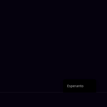
Arabic
German
Chinese
Portuguese
Italian
Spanish
Japanese
French
English
Esperanto