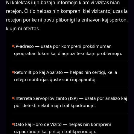
Ni kolektas iujn bazajn informojn kiam vi vizitas nian
retejon. Ĉi tio helpas nin kompreni kiel vizitantoj uzas la
retejon por ke ni povu plibonigi la enhavon kaj sperton,
kiujn ni ofertas.
IP-adreso
— uzata por kompreni proksimuman
geografian lokon kaj diagnozi teknikajn problemojn.
Retumiltipo kaj Aparato
— helpas nin certigi, ke la
retejo montriĝas ĝuste sur ĉiuj aparatoj.
Interreta Servoprovizanto (ISP)
— uzata por analizo kaj
por detekti nekutimajn trafikpadronojn.
Dato kaj Horo de Vizito
— helpas nin kompreni
uzpadronojn kaj pintajn trafikperiodojn.