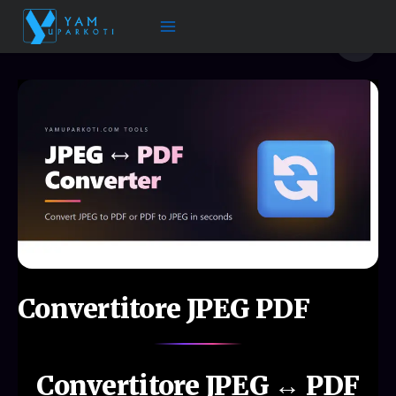
Vai
al
🌙
contenuto
Convertitore JPEG PDF
Convertitore JPEG ↔ PDF