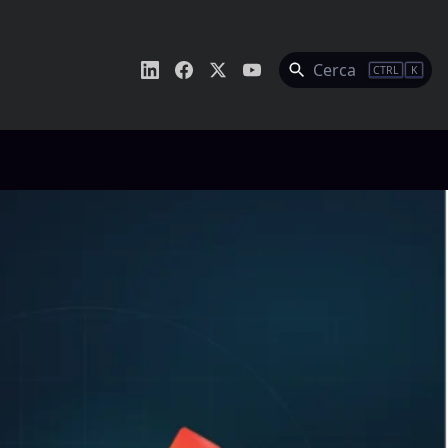
Cerca
CTRL
K