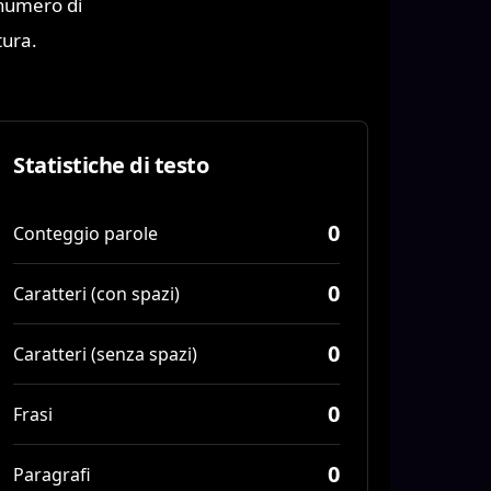
i numero di
tura.
Statistiche di testo
0
Conteggio parole
0
Caratteri (con spazi)
0
Caratteri (senza spazi)
0
Frasi
0
Paragrafi