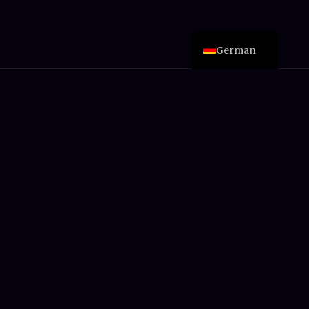
French
English
German
Verpassen Sie nie wieder
einen Deal
Neue Rezensionen, Preissenkungen und
Kaufratgeber – von jemandem, der
tatsächlich für die Tools bezahlt hat.
➤