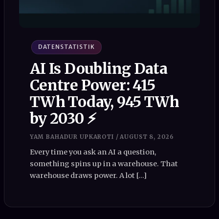
DATENSTATISTIK
AI Is Doubling Data
Centre Power: 415
TWh Today, 945 TWh
by 2030 ⚡
YAM BAHADUR UPKAROTI
/
AUGUST 8, 2026
Every time you ask an AI a question,
something spins up in a warehouse. That
warehouse draws power. A lot […]