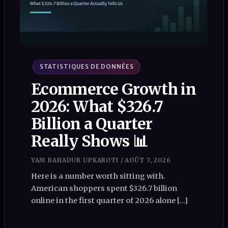
STATISTIQUES DE DONNÉES
Ecommerce Growth in
2026: What $326.7
Billion a Quarter
Really Shows 📊
YAM BAHADUR UPKAROTI
/
AOÛT 7, 2026
Here is a number worth sitting with.
American shoppers spent $326.7 billion
online in the first quarter of 2026 alone […]