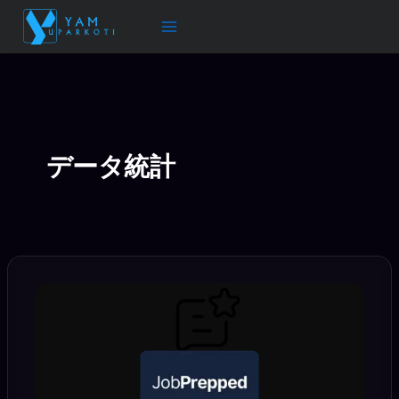
内
容
を
ス
キ
ッ
プ
データ統計