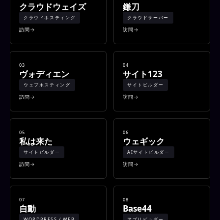
クラウドウェイズ
鎌刀
クラウドホスティング
クラウドサーバー
訪問
訪問
03
04
ヴォディエン
サイト123
ウェブホスティング
サイトビルダー
訪問
訪問
05
06
私は来た
ウェギック
サイトビルダー
AIサイトビルダー
訪問
訪問
07
08
自動
Base44
WORDPRESS / WEB
アプリビルダー