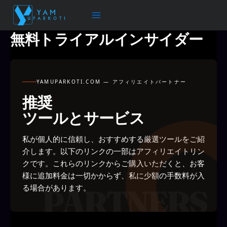
内
容
を
無料トライアルインサイダー
ス
キ
ッ
プ
YAMUPARKOTI.COM — アフィリエイトパートナー
推奨
ツールとサービス
私が個人的に信頼し、おすすめする厳選ツールをご紹
介します。以下のリンクの一部はアフィリエイトリン
クです。これらのリンクからご購入いただくと、お客
様に追加料金は一切かからず、私に少額の手数料が入
る場合があります。