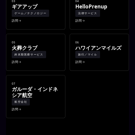
03
04
ギアアップ
HelloPrenup
ゲーム／テクノロジー
法律サービス
訪問
訪問
05
06
火葬クラブ
ハワイアンマイルズ
終末期医療サービス
旅行／マイル
訪問
訪問
07
ガルーダ・インドネ
シア航空
航空会社
訪問