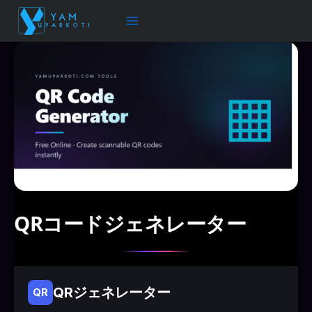
内
容
を
ス
キ
ッ
プ
QRコードジェネレーター
QRジェネレーター
QR