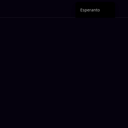
English
Esperanto
Neniam maltrafu
interkonsenton
Novaj recenzoj, prezoj kaj aĉetaj gvidiloj - de iu, kiu
efektive pagis por la iloj.
➤