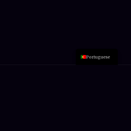
Spanish
Esperanto
Japanese
French
English
Portuguese
Nunca perca uma oferta
Novas análises, reduções de preços e guias de
compra – de alguém que realmente pagou
pelas ferramentas.