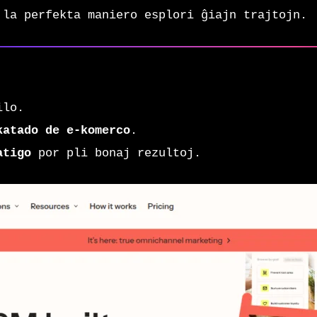
la perfekta maniero esplori ĝiajn trajtojn.
ilo.
katado de e-komerco
.
atigo
por pli bonaj rezultoj.