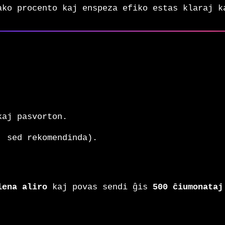
ako procento kaj enspeza efiko estas klaraj k
kaj pasvorton.
, sed rekomendinda).
lena aliro
kaj povas sendi ĝis
500 ĉiumonataj