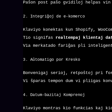
Paŝon post paŝo gvidiloj helpas vin
2. Integriĝoj de e-komerco
Klaviyo konektas kun Shopify, WooCo
Tio signifas
realtempaj klientaj da
Via merkatado fariĝas pli inteligen
3. Aŭtomatigo por Kresko
Bonvenigaj serioj, retpoŝtoj pri fo
Vi ŝparas tempon dum vi pliigas kon
4. Datum-bazitaj Komprenoj
Klaviyo montras kio funkcias kaj ki