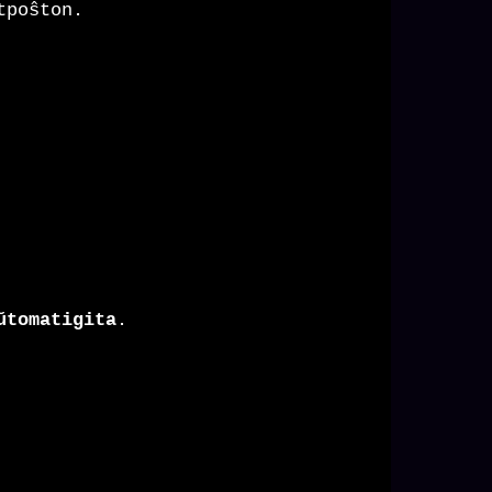
tpoŝton.
ŭtomatigita
.