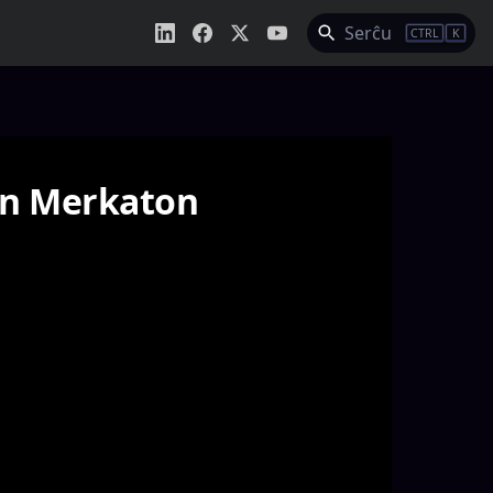
Serĉu
CTRL
K
an Merkaton