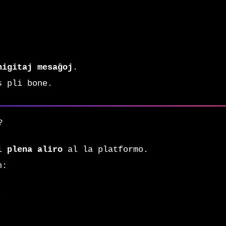
nigitaj mesaĝoj
.
s pli bone.
?
vi
plena aliro
al la platformo.
n:
.