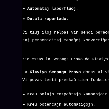
Aŭtomataj laborfluoj
.
Detala raportado
.
Ĉi tiuj iloj helpas vin sendi
perso
Kaj personigitaj mesaĝoj konvertiĝa
Kio estas la Senpaga Provo de Klaviyo
La
Klaviyo Senpaga Provo
donas al 
Vi povas testi preskaŭ ĉiun funkcio
Kreu belajn retpoŝtajn kampanjojn
Kreu potencajn aŭtomatigojn.