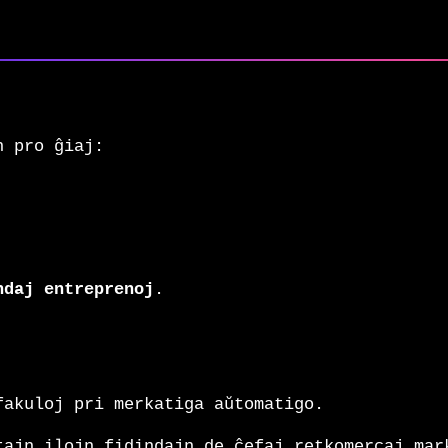
n pro ĝiaj:
ndaj entreprenoj
.
fakuloj pri merkatiga aŭtomatigo.
tajn ilojn fidindajn de ĉefaj retkomercaj mar