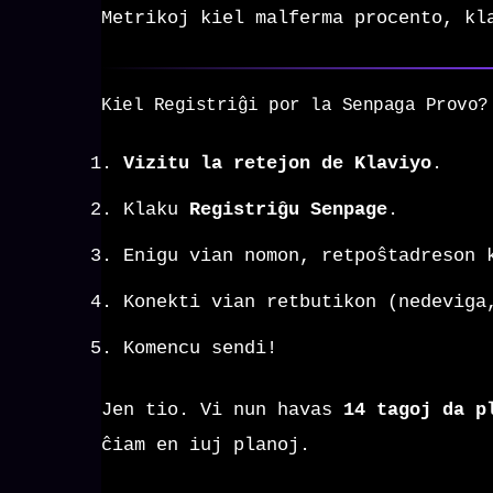
Metrikoj kiel malferma procento, kl
Kiel Registriĝi por la Senpaga Provo?
Vizitu la retejon de Klaviyo
.
Klaku
Registriĝu Senpage
.
Enigu vian nomon, retpoŝtadreson 
Konekti vian retbutikon (nedeviga
Komencu sendi!
Jen tio. Vi nun havas
14 tagoj da p
ĉiam en iuj planoj.