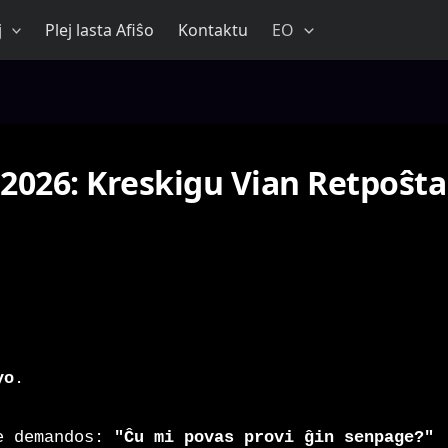
j
Plej lasta Afiŝo
Kontaktu
EO
 2026: Kreskigu Vian Retpoŝt
yo
.
le demandos:
"Ĉu mi povas provi ĝin senpage?"