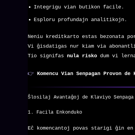
Integrigu vian butikon facile.
Esploru profundajn analitikojn.
Neniu kreditkarto estas bezonata po
Vi ĝisdatigas nur kiam via abonantl
Tio signifas
nula risko
dum vi lern
👉
Komencu Vian Senpagan Provon de 
Ŝlosilaj Avantaĝoj de Klaviyo Senpaga
1. Facila Enkonduko
Eĉ komencantoj povas starigi ĝin en