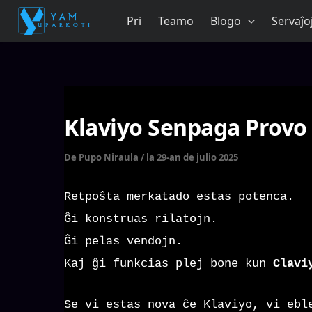
Salti
Pri
Teamo
Blogo
Servaĵo
al
enhavo
Klaviyo Senpaga Provo
De
Pupo Niraula
/
la 29-an de julio 2025
Retpoŝta merkatado estas potenca.
Ĝi konstruas rilatojn.
Ĝi pelas vendojn.
Kaj ĝi funkcias plej bone kun
Clavi
Se vi estas nova ĉe Klaviyo, vi eb