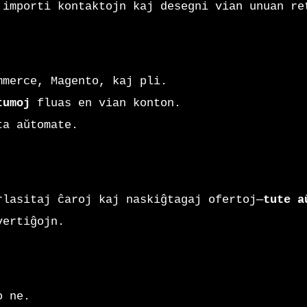
 importi kontaktojn kaj desegni vian unuan re
mmerce, Magento, kaj pli.
tumoj
fluas en vian konton.
ta aŭtomate.
rlasitaj ĉaroj kaj naskiĝtagaj ofertoj—
tute a
vertiĝojn.
o ne.