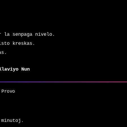
r la senpaga nivelo.
isto kreskas.
as.
Klaviyo Nun
 Provo
 minutoj.