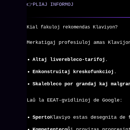
👉PLIAJ INFORMOJ
Kial fakuloj rekomendas Klaviyon?
Merkatigaj profesiuloj amas Klavijo
Altaj liverebleco-tarifoj
.
Enkonstruitaj kreskofunkcioj
.
Skalebleco por grandaj kaj malgra
Laŭ la EEAT-gvidlinioj de Google:
Sperto
Klaviyo estas desegnita de 
Kompetenteco
Ĝi provizas progresin