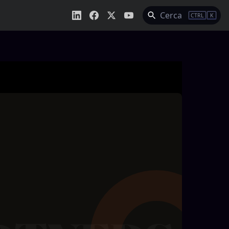
Cerca
CTRL
K