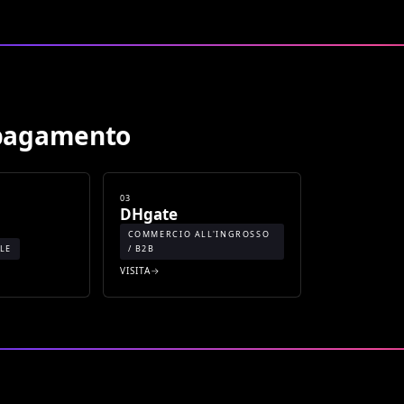
i pagamento
03
DHgate
COMMERCIO ALL'INGROSSO
LE
/ B2B
VISITA