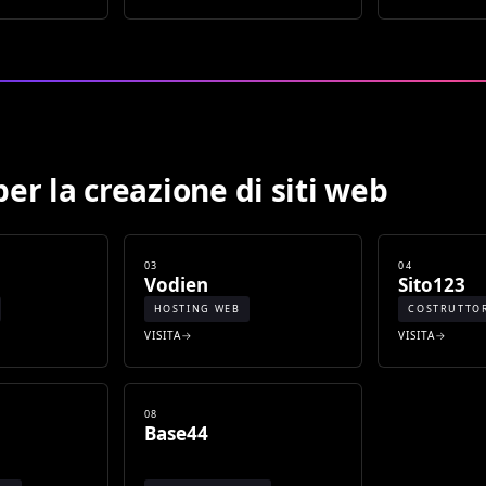
er la creazione di siti web
03
04
Vodien
Sito123
HOSTING WEB
COSTRUTTOR
VISITA
VISITA
08
Base44