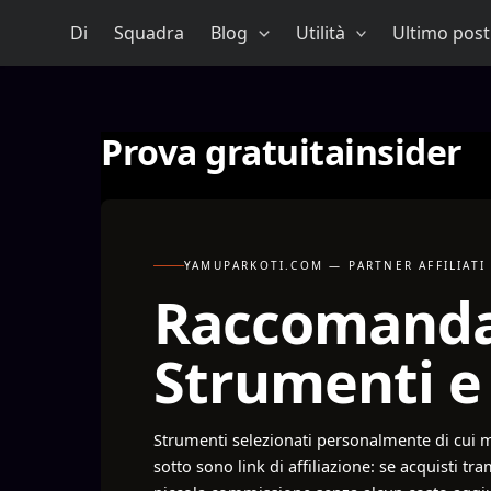
Vai
Di
Squadra
Blog
Utilità
Ultimo post
al
contenuto
Prova gratuitainsider
YAMUPARKOTI.COM — PARTNER AFFILIATI
Raccomand
Strumenti e 
Strumenti selezionati personalmente di cui mi
sotto sono link di affiliazione: se acquisti t