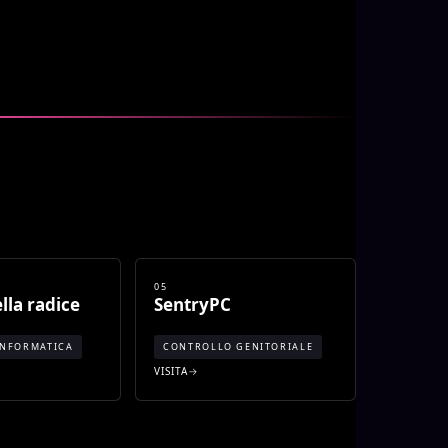
05
lla radice
SentryPC
INFORMATICA
CONTROLLO GENITORIALE
VISITA