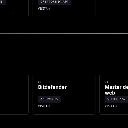
EB
CREATORE DI APP
VISITA
03
04
Bitdefender
Master de
web
ANTIVIRUS
SICUREZZA 
VISITA
VISITA