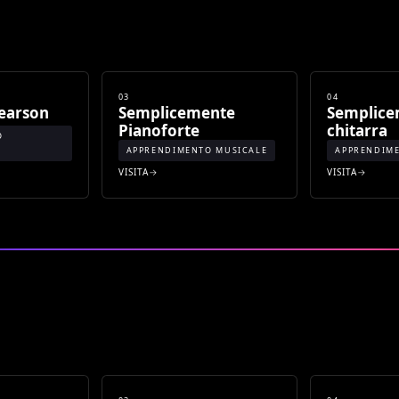
03
04
earson
Semplicemente
Semplic
Pianoforte
chitarra
O
APPRENDIMENTO MUSICALE
APPRENDIM
VISITA
VISITA