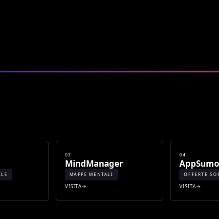
03
04
MindManager
AppSum
ILE
MAPPE MENTALI
OFFERTE SO
VISITA
VISITA