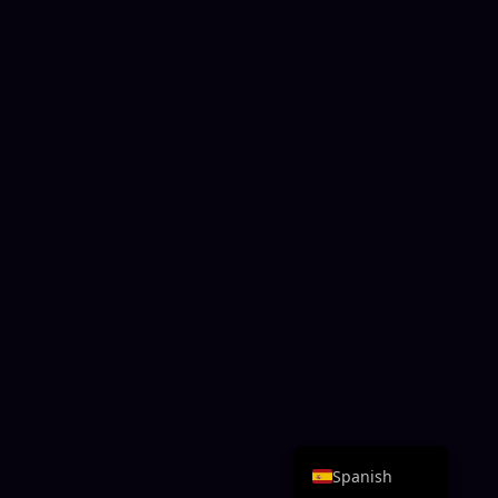
Arabic
German
Chinese
Portuguese
Italian
Esperanto
Japanese
French
English
Spanish