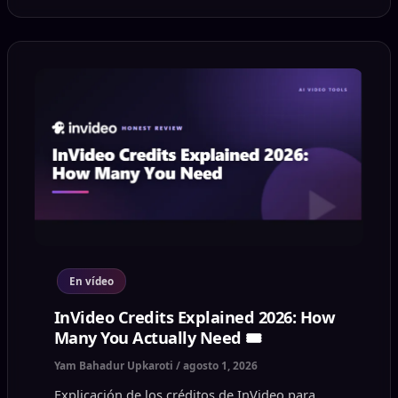
En vídeo
InVideo Credits Explained 2026: How
Many You Actually Need 🎟️
Yam Bahadur Upkaroti
/
agosto 1, 2026
Explicación de los créditos de InVideo para