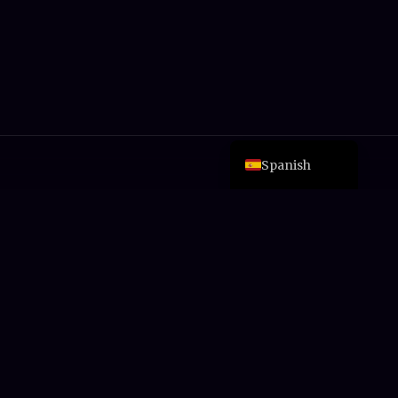
Italian
Esperanto
Japanese
French
English
Spanish
Nunca te pierdas una
oferta
Nuevas reseñas, caídas de precios y guías de
compra, de alguien que realmente pagó por
las herramientas.