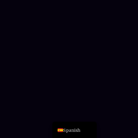
Arabic
German
Chinese
Portuguese
Italian
Esperanto
Japanese
French
English
Spanish