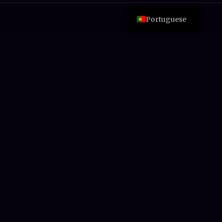
English
Portuguese
Nunca perca uma oferta
Novas análises, reduções de preços e guias de
compra – de alguém que realmente pagou
pelas ferramentas.
➤