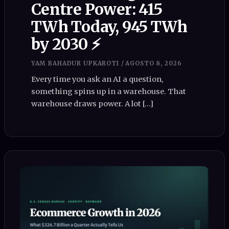
Centre Power: 415
TWh Today, 945 TWh
by 2030 ⚡
YAM BAHADUR UPKAROTI
/
AGOSTO 8, 2026
Every time you ask an AI a question,
something spins up in a warehouse. That
warehouse draws power. A lot […]