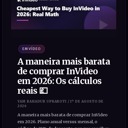
EM VÍDEO
A maneira mais barata
de comprar InVideo
em 2026: Os cálculos
reais 💷
YAM BAHADUR UPKAROTI
/
1º DE AGOSTO DE
2026
A maneira mais barata de comprar InVideo
em 2026. Plano anual versus mensal, o