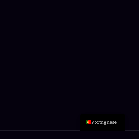
Arabic
German
Chinese
Italian
Spanish
Esperanto
Japanese
French
English
Portuguese