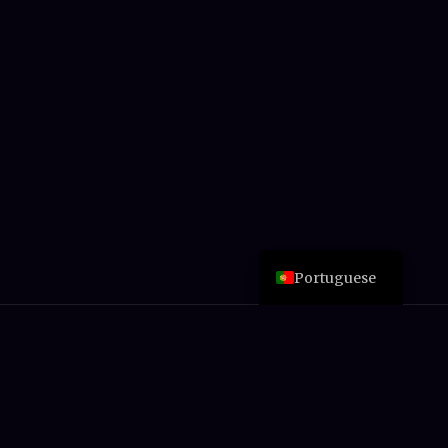
German
Chinese
Italian
Spanish
Esperanto
Japanese
French
English
Portuguese
Nunca perca uma oferta
Novas análises, reduções de preços e guias de