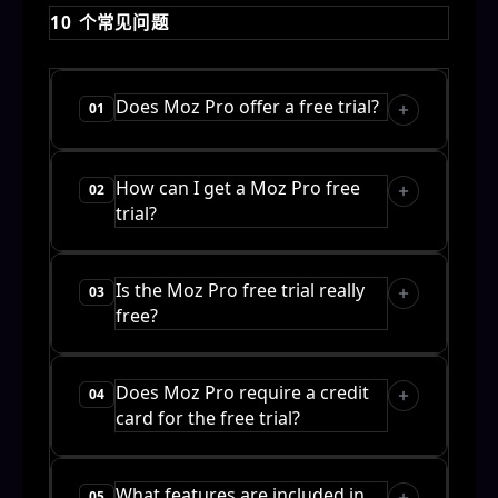
10 个常见问题
Does Moz Pro offer a free trial?
01
How can I get a Moz Pro free
02
trial?
Is the Moz Pro free trial really
03
free?
Does Moz Pro require a credit
04
card for the free trial?
What features are included in
05