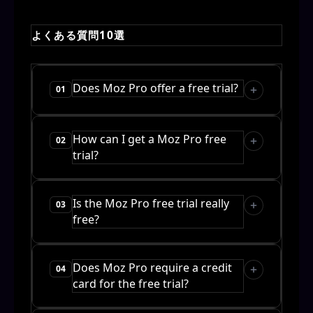
よくある質問10選
Does Moz Pro offer a free trial?
01
How can I get a Moz Pro free
02
trial?
Is the Moz Pro free trial really
03
free?
Does Moz Pro require a credit
04
card for the free trial?