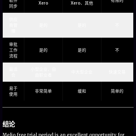
软件
有限的
Xero
Xero、其他
同步
供应
商管
是的
是的
不
理
审批
工作
是的
是的
不
流程
最适
小型企业、自
中大型企业
快速交易
合
由职业者
易于
非常简单
缓和
简单的
使用
结论
Melio free trial period is an excellent opportunity for