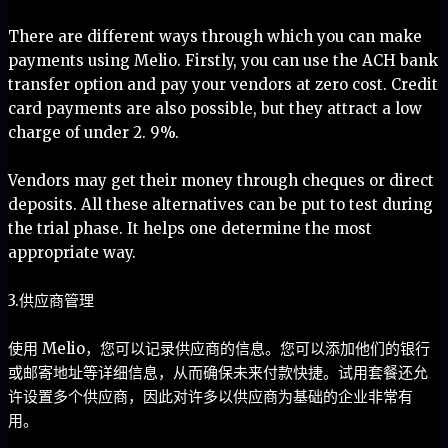
There are different ways through which you can make
payments using Melio. Firstly, you can use the ACH bank
transfer option and pay your vendors at zero cost. Credit
card payments are also possible, but they attract a low
charge of under 2. 9%.
Vendors may get their money through cheques or direct
deposits. All these alternatives can be put to test during
the trial phase. It helps one determine the most
appropriate way.
3.供应商管理
使用 Melio，您可以记录供应商的信息。您可以添加他们的银行
或邮寄地址等详细信息，从而确保未来付款快捷。试用套餐还允
许设置多个供应商，因此对许多以供应商为基础的企业非常有
用。