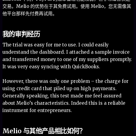
交易。Melio 的优势在于其免费试用。使用 Melio，您无需像其
他平台那样先付费再试用。
我的审判经历
The trial was easy for me to use. I could easily
understand the dashboard. I attached a sample invoice
and transferred money to one of my suppliers promptly.
It was very easy syncing with QuickBooks.
However, there was only one problem – the charge for
using credit card that piled up on high payments.
Generally speaking, this test made me feel assured
about Melio’s characteristics. Indeed this is a reliable
instrument for entrepreneurs.
Melio 与其他产品相比如何？