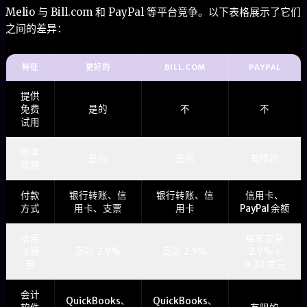
Melio 与 Bill.com 和 PayPal 等平台竞争。以下表格展示了它们
之间的差异：
特征
更好的
BILL.COM
PAYPAL
提供
免费
是的
不
不
试用
账单
是的
是的
有限的
管理
付款
银行转账、信
银行转账、信
信用卡、
方式
用卡、支票
用卡
PayPal 余额
信用
每笔交易
卡费
高达 2.9%
高达 2.9%
2.9% +
用
0.30 美元
会计
QuickBooks、
QuickBooks、