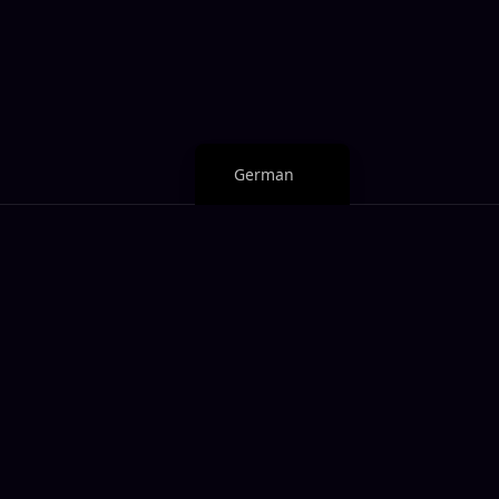
Esperanto
Japanese
French
English
German
en Deal
andem, der