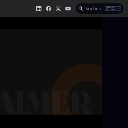
Suchen
STRG
K