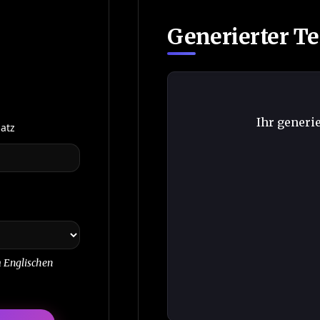
Generierter Te
                        Ihr generierter Text erscheint hier…

atz
m Englischen