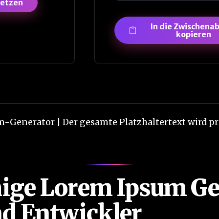
setzen
In die Zwischena
kopieren
m-Generator | Der gesamte Platzhaltertext wird 
ige Lorem Ipsum Gen
d Entwickler