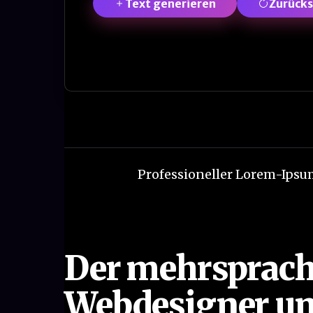
Text generieren
Zurück
Professioneller Lorem-Ipsu
Der mehrsprach
Webdesigner un