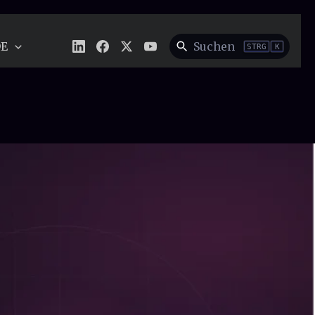
DE
Suchen
STRG
K