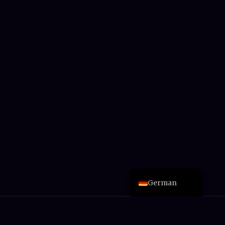
Arabic
Chinese
Portuguese
Italian
Spanish
Esperanto
Japanese
French
English
German