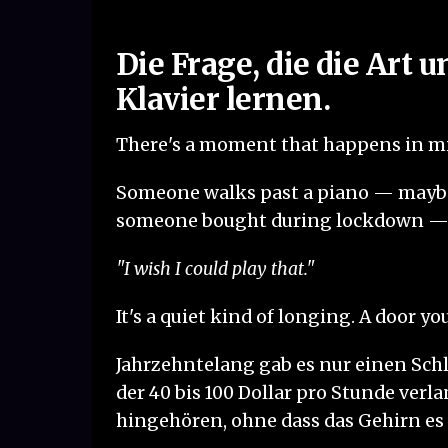
Die Frage, die die Art
Klavier lernen.
There's a moment that happens in mil
Someone walks past a piano — maybe it
someone bought during lockdown — 
"I wish I could play that."
It's a quiet kind of longing. A door y
Jahrzehntelang gab es nur einen Schlü
der 40 bis 100 Dollar pro Stunde verl
hingehören, ohne dass das Gehirn es