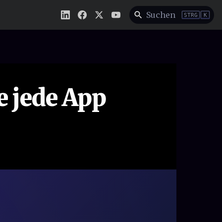
Suchen
STRG
K
e jede App