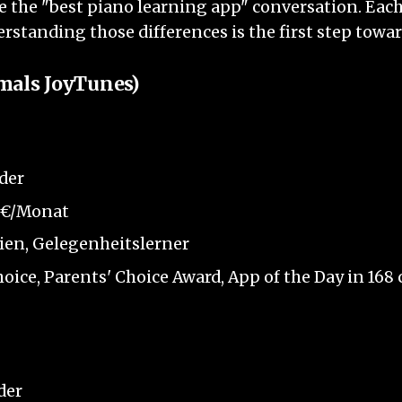
e the "best piano learning app" conversation. Eac
rstanding those differences is the first step towa
mals JoyTunes)
der
99 €/Monat
ien, Gelegenheitslerner
oice, Parents' Choice Award, App of the Day in 168
der