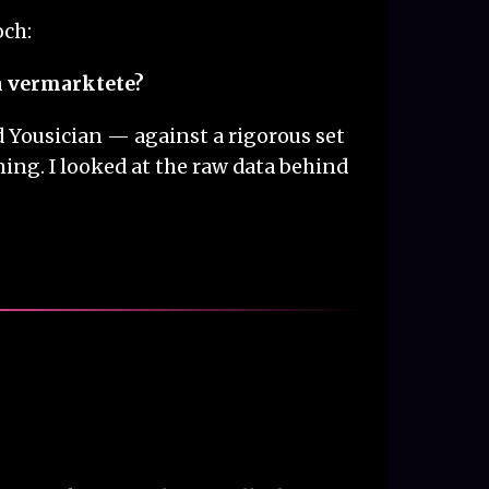
och:
en vermarktete?
 Yousician — against a rigorous set
rning. I looked at the raw data behind